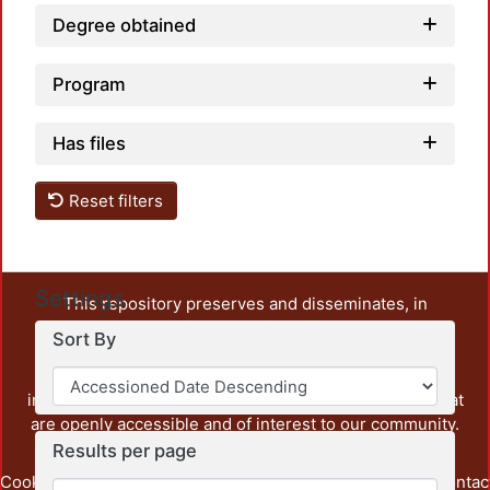
Degree obtained
Program
Has files
Reset filters
Settings
This repository preserves and disseminates, in
unrestricted open access, the teaching and research
Sort By
output of UAM Azcapotzalco. It also includes some
administrative and graphic documents from the
institution, as well as content from other institutions that
are openly accessible and of interest to our community.
Results per page
Cookie
Privacy
End User
Send
footer.link.contac