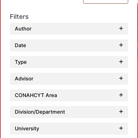
Filters
Author
Date
Type
Advisor
CONAHCYT Area
Division/Department
Loadi
University