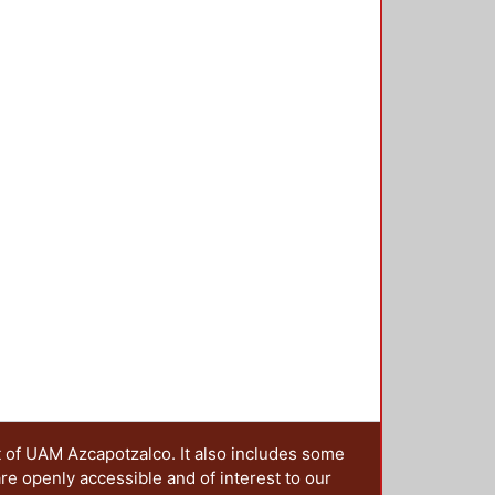
conexión. En la tercera sección se
vieron seis modelos de los cuales
oncreto. En base a los resultados
ue tiene la columna rellena con
trabajo se obtuvo un
reportado en las pruebas
iaron tres conexiones de las
les, obteniendo un marco de
tural, incluyendo las posibles
na serie de recomendaciones para
ra el procedimiento para asignar
ces y limitantes.
t of UAM Azcapotzalco. It also includes some
are openly accessible and of interest to our