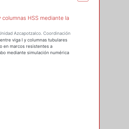
 y columnas HSS mediante la
Unidad Azcapotzalco. Coordinación
ralta, José Israel
ntre viga I y columnas tubulares
so en marcos resistentes a
 cabo mediante simulación numérica
divide en tres secciones, en la
imentales de las cuales se
delos se estudiaron diferentes
ales y, como resultado de este
elo constitutivo que se utilizaron
 En la segunda sección se estudió
eto en la simulación numérica. Se
y entendimiento de este modelo
ncia las pruebes experimentales
las cuales se obtuvieron cuatro
na HSS con concreto. A estos
nto para poder comparar los