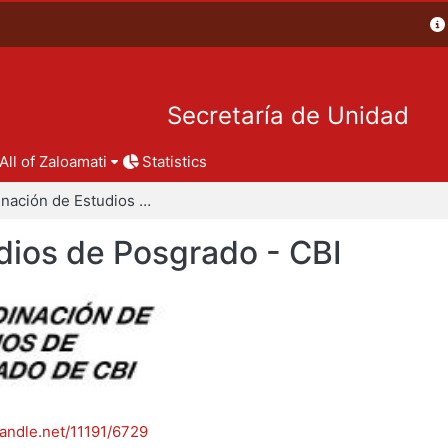
Secretaría de Unidad
All of Zaloamati
Statistics
Coordinación de Estudios de Posgrado - CBI
dios de Posgrado - CBI
handle.net/11191/6729