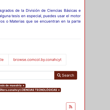
sgrados de la División de Ciencias Básicas e
alguna tesis en especial, puedes usar el motor
ulos o Materias que se encuentran en la parte
tle
browse.comcol.by.conahcyt
Search
esis de maestría
×
ilters.conahcyt.CIENCIAS TECNOLÓGICAS
×