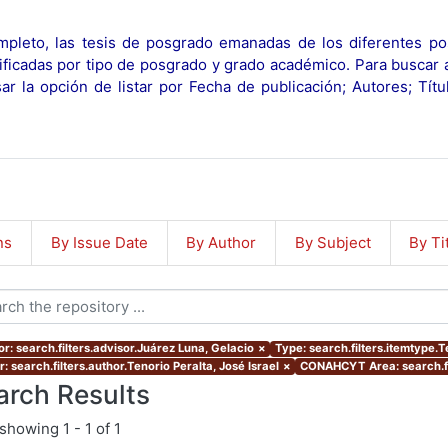
pleto, las tesis de posgrado emanadas de los diferentes po
ificadas por tipo de posgrado y grado académico. Para buscar 
r la opción de listar por Fecha de publicación; Autores; Tít
ns
By Issue Date
By Author
By Subject
By Ti
or: search.filters.advisor.Juárez Luna, Gelacio
×
Type: search.filters.itemtype.T
: search.filters.author.Tenorio Peralta, José Israel
×
CONAHCYT Area: search.f
arch Results
showing
1 - 1 of 1