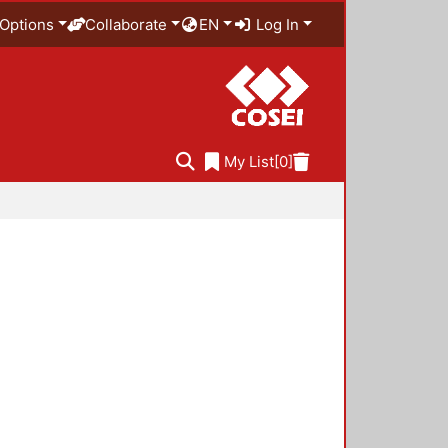
Options
Collaborate
EN
Log In
My List
[0]