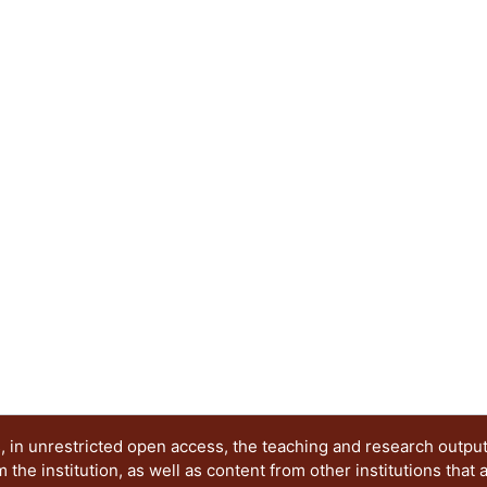
resultados de la simulación numérica entre cada 
propusieron tres conexiones diferentes, se obtu
en tres de ellos se rellenó la columna HSS con c
obtenidos, se muestran gráficamente el aporte q
concreto sobre sistema. Como resultado de este 
comportamiento suficientemente aproximado al 
experimentales. Con esto se propusieron y estud
cuales no se contaban con pruebas experimenta
referencia para definir su comportamiento estruc
fallas de las conexiones. Además, se plantean u
el uso del programa ANSYS Workbench, se muest
dos modelos constitutivos y se definen sus alcan
 in unrestricted open access, the teaching and research outpu
he institution, as well as content from other institutions that 