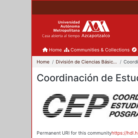
Home
Communities & Collections
Home
División de Ciencias Básicas e Ingeniería
Coordinación de Estu
Permanent URI for this community
https://hdl.