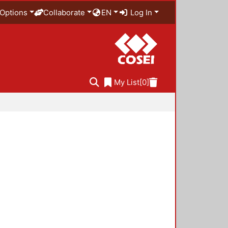
Options
Collaborate
EN
Log In
My List
[0]