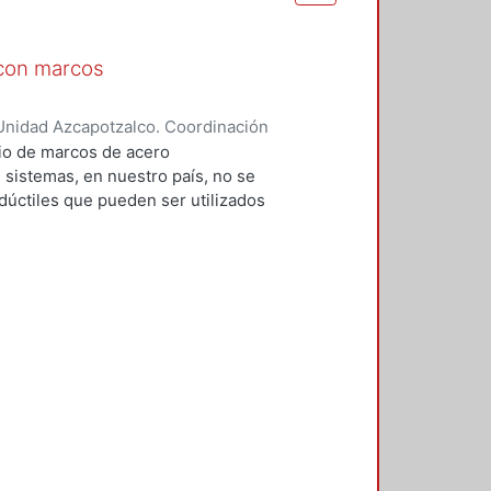
 con marcos
Unidad Azcapotzalco. Coordinación
mÍrez, Antonio;
dio de marcos de acero
 sistemas, en nuestro país, no se
dúctiles que pueden ser utilizados
ualidad a los marcos
 reconoce en las Normas Técnicas
álicas, como un sistema eficiente
especificaciones tan detalladas
ncéntricos. A los MCE se les
os debe de recurrirse a la
 esta investigación se tengan
cación de este tipo de
ototipo de acero, de 3, 6 y 12
 el edificio de 12 niveles solo se
ñaron 5 edificios, y posteriormente