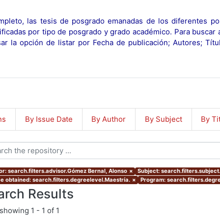
pleto, las tesis de posgrado emanadas de los diferentes po
ificadas por tipo de posgrado y grado académico. Para buscar 
r la opción de listar por Fecha de publicación; Autores; Tít
ns
By Issue Date
By Author
By Subject
By Ti
or: search.filters.advisor.Gómez Bernal, Alonso
×
Subject: search.filters.subject
e obtained: search.filters.degreelevel.Maestría.
×
Program: search.filters.degr
arch Results
showing
1 - 1 of 1