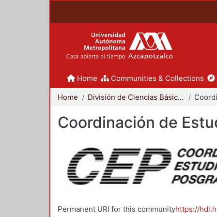
Home
Communities & Collections
Home
División de Ciencias Básicas e Ingeniería
Coordinación de Estu
Permanent URI for this community
https://hdl.