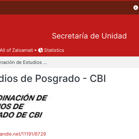
Secretaría de Unidad
All of Zaloamati
Statistics
Coordinación de Estudios de Posgrado - CBI
dios de Posgrado - CBI
handle.net/11191/6729