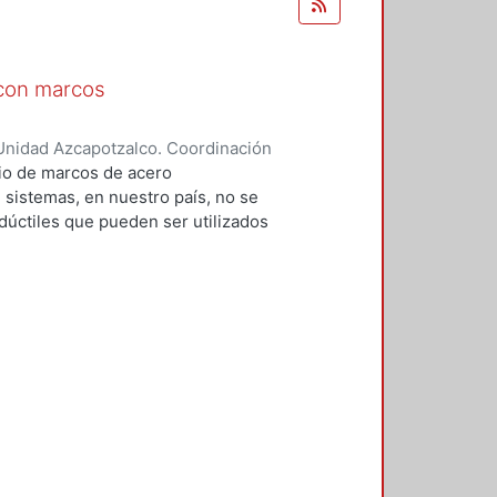
 con marcos
Unidad Azcapotzalco. Coordinación
mÍrez, Antonio;
dio de marcos de acero
 sistemas, en nuestro país, no se
dúctiles que pueden ser utilizados
ualidad a los marcos
 reconoce en las Normas Técnicas
álicas, como un sistema eficiente
especificaciones tan detalladas
ncéntricos. A los MCE se les
os debe de recurrirse a la
 esta investigación se tengan
cación de este tipo de
ototipo de acero, de 3, 6 y 12
 el edificio de 12 niveles solo se