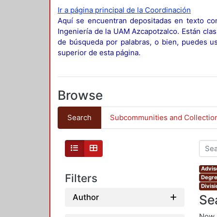
Ir a página principal de la Coordinación
Aquí se encuentran depositadas en texto com
Ingeniería de la UAM Azcapotzalco. Están clas
de búsqueda por palabras, o bien, puedes usa
superior de esta página.
Browse
Search
Subcommunities and Collectio
Advis
Filters
Degre
Divis
Se
Author
Now 