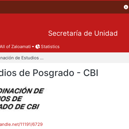
Secretaría de Unidad
All of Zaloamati
Statistics
Coordinación de Estudios de Posgrado - CBI
dios de Posgrado - CBI
handle.net/11191/6729