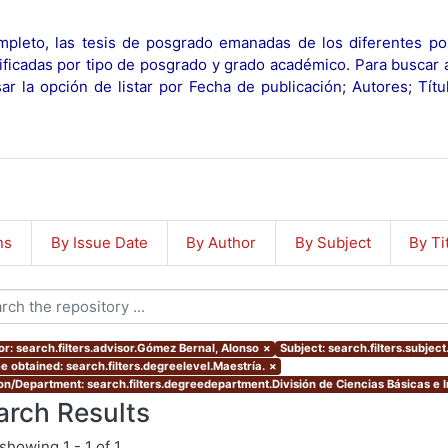
pleto, las tesis de posgrado emanadas de los diferentes po
ificadas por tipo de posgrado y grado académico. Para buscar 
r la opción de listar por Fecha de publicación; Autores; Tít
ns
By Issue Date
By Author
By Subject
By Ti
or: search.filters.advisor.Gómez Bernal, Alonso
×
Subject: search.filters.subject
e obtained: search.filters.degreelevel.Maestría.
×
ion/Department: search.filters.degreedepartment.División de Ciencias Básicas e I
arch Results
showing
1 - 1 of 1