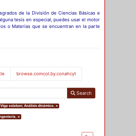
sgrados de la División de Ciencias Básicas e
alguna tesis en especial, puedes usar el motor
ulos o Materias que se encuentran en la parte
tle
browse.comcol.by.conahcyt
Search
.Viga eslabon; Análisis dinámico.
×
ngeniería.
×