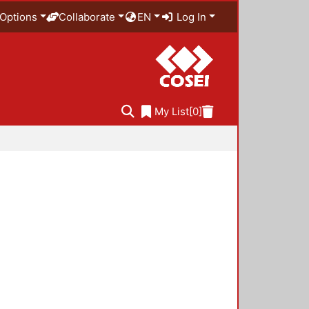
Options
Collaborate
EN
Log In
My List
[0]