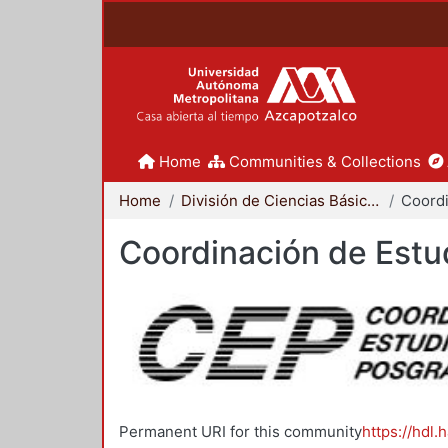
Home
Communities & Collections
Home
División de Ciencias Básicas e Ingeniería
Coordinación de Estu
Permanent URI for this community
https://hdl.