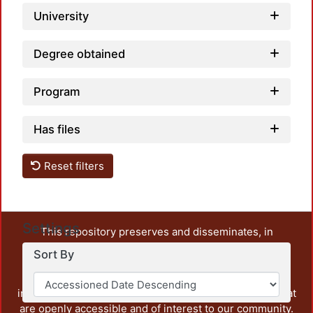
University
Degree obtained
Program
Has files
Reset filters
Settings
This repository preserves and disseminates, in
unrestricted open access, the teaching and research
Sort By
output of UAM Azcapotzalco. It also includes some
administrative and graphic documents from the
institution, as well as content from other institutions that
are openly accessible and of interest to our community.