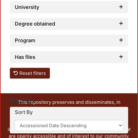
University
Degree obtained
Program
Has files
Reset filters
Settings
This repository preserves and disseminates, in
unrestricted open access, the teaching and research
Sort By
output of UAM Azcapotzalco. It also includes some
administrative and graphic documents from the
institution, as well as content from other institutions that
are openly accessible and of interest to our community.