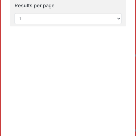
Results per page
Load
Load