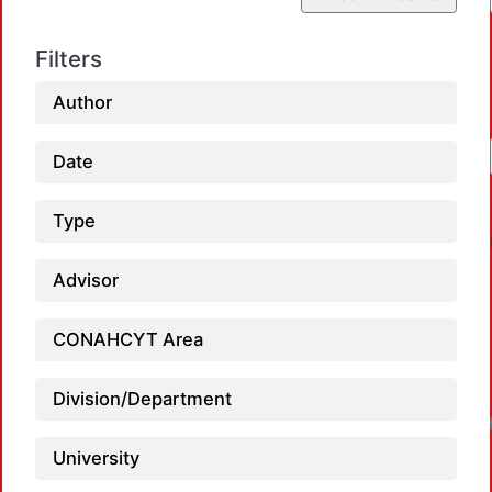
Filters
Author
Date
Type
Advisor
CONAHCYT Area
Division/Department
Lo
University