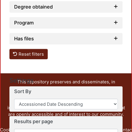
Degree obtained
Program
Has files
Reset filters
Settings
This repository preserves and disseminates, in
unrestricted open access, the teaching and research
Sort By
output of UAM Azcapotzalco. It also includes some
administrative and graphic documents from the
institution, as well as content from other institutions that
are openly accessible and of interest to our community.
Results per page
Cookie
Privacy
End User
Send
footer.link.contac