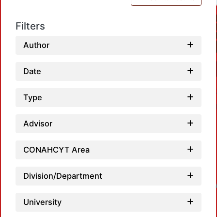
Filters
Author
Date
Type
Advisor
CONAHCYT Area
Division/Department
Loadin
University