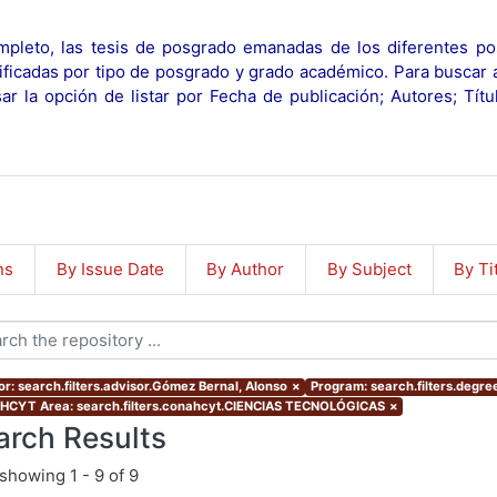
pleto, las tesis de posgrado emanadas de los diferentes po
ificadas por tipo de posgrado y grado académico. Para buscar 
r la opción de listar por Fecha de publicación; Autores; Tít
ns
By Issue Date
By Author
By Subject
By Ti
or: search.filters.advisor.Gómez Bernal, Alonso
×
Program: search.filters.degre
CYT Area: search.filters.conahcyt.CIENCIAS TECNOLÓGICAS
×
arch Results
showing
1 - 9 of 9