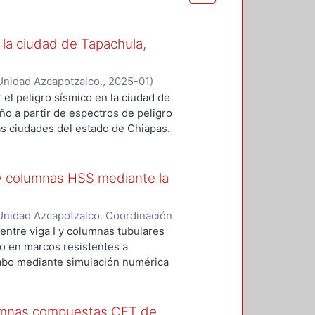
la ciudad de Tapachula,
Unidad Azcapotzalco.
,
2025-01
)
r el peligro sísmico en la ciudad de
o a partir de espectros de peligro
as ciudades del estado de Chiapas.
con el enfoque probabilista, el cual
as incertidumbres pueden ser
plea el programa Ez-frisk asociado
 y columnas HSS mediante la
rvas de peligro sísmico y espectros
ancias de influencia (500, 300 y
Unidad Azcapotzalco. Coordinación
d de los resultados sísmicos al
ralta, José Israel
ntre viga I y columnas tubulares
stancias diferentes, los valores
so en marcos resistentes a
con respecto a otra. Usando este
 cabo mediante simulación numérica
 diferentes municipios
divide en tres secciones, en la
 km. Los periodos de retorno
imentales de las cuales se
obteniendo EPU para diferentes
delos se estudiaron diferentes
lumnas compuestas CFT de
ón depende del nivel de peligro