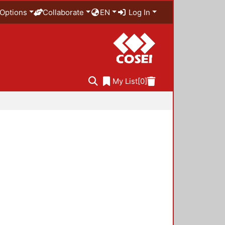
Options
Collaborate
EN
Log In
My List
[0]