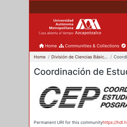
Home
Communities & Collections
Home
División de Ciencias Básicas e Ingeniería
Coordinación de Estu
Permanent URI for this community
https://hdl.