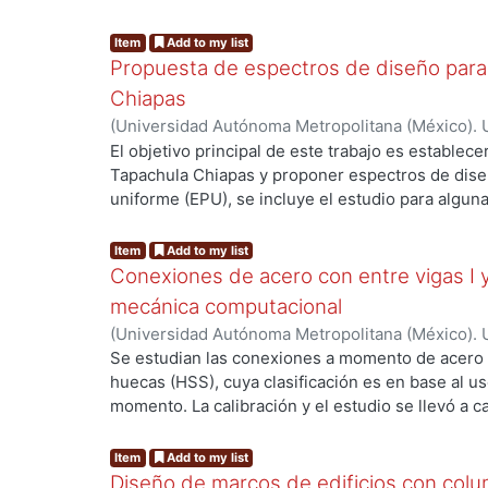
Item
Add to my list
Propuesta de espectros de diseño para 
Chiapas
(
Universidad Autónoma Metropolitana (México). 
Orozco Borraz, Alejandro
El objetivo principal de este trabajo es establece
Tapachula Chiapas y proponer espectros de diseñ
uniforme (EPU), se incluye el estudio para algun
El análisis sísmico del peligro sísmico se realiza 
proporciona un marco de referencia en el que l
Item
Add to my list
identificadas, cuantificadas y combinadas. Se em
Conexiones de acero con entre vigas I
al cálculo del peligro sísmico, obteniendo las cu
mecánica computacional
de peligro uniforme, empleando 3 diferentes dist
(
Universidad Autónoma Metropolitana (México). 
200 km.) con el objetivo de conocer la variabilida
de Servicios de Información.
,
2020-11
)
Tenorio Pe
Se estudian las conexiones a momento de acero e
usar distancias amplias o pequeñas. Al emplear di
huecas (HSS), cuya clasificación es en base al u
obtenidos no tienen una diferencia notable una 
momento. La calibración y el estudio se llevó a
criterio, para los EPU que se calcularon para los
con el programa ANSYS Workbench. El estudio se 
seleccionados se empleará una distancia de 300
primera sección se calibraron dos pruebas exper
Item
Add to my list
empleados fueron Tr de 475, 975 y 2,475 años, 
realizaron seis modelos diferentes. En estos mo
Diseño de marcos de edificios con co
estructuras (Grupo A, B, y especiales). La elecci