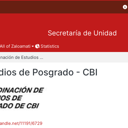
Secretaría de Unidad
All of Zaloamati
Statistics
Coordinación de Estudios de Posgrado - CBI
dios de Posgrado - CBI
handle.net/11191/6729