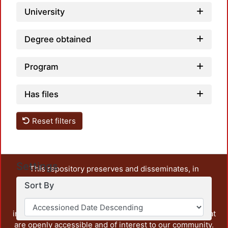
University
Degree obtained
Program
Has files
Reset filters
Settings
This repository preserves and disseminates, in
unrestricted open access, the teaching and research
Sort By
output of UAM Azcapotzalco. It also includes some
administrative and graphic documents from the
institution, as well as content from other institutions that
are openly accessible and of interest to our community.