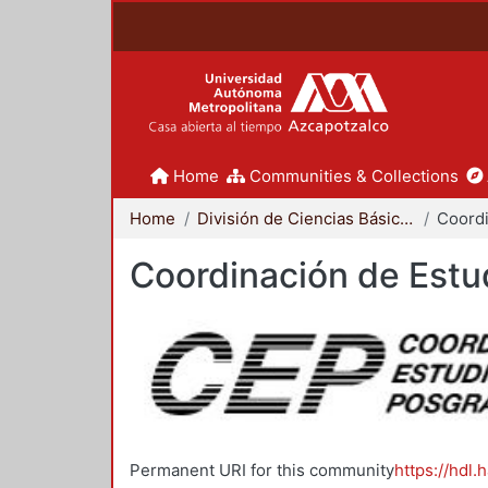
Home
Communities & Collections
Home
División de Ciencias Básicas e Ingeniería
Coordinación de Estu
Permanent URI for this community
https://hdl.