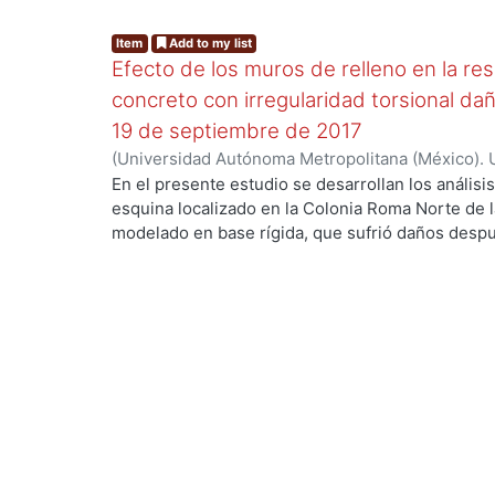
Item
Add to my list
Efecto de los muros de relleno en la re
concreto con irregularidad torsional da
19 de septiembre de 2017
(
Universidad Autónoma Metropolitana (México). 
de Servicios de Información.
,
2020-06-01
)
Tovar 
En el presente estudio se desarrollan los análisis 
esquina localizado en la Colonia Roma Norte de 
modelado en base rígida, que sufrió daños despu
Puebla de 2017 principalmente en los muros de la
modelos se desarrollaron en los softwares ET
densidades de muros, es decir considerando todo
relleno y de partición), solo los muros de relleno
aunque para los análisis lineales se anexó un m
las propiedades de los materiales para hacer s
considera la reducción de la rigidez de los elem
ejemplares se enfocan en realizar recomendacio
configuración de densidad de muros en el modela
más cercana a la real de una edificación de esqui