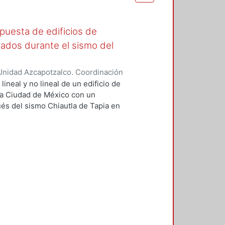
spuesta de edificios de
ñados durante el sismo del
Unidad Azcapotzalco. Coordinación
Hidalgo, Alexia Yolanda
lineal y no lineal de un edificio de
la Ciudad de México con un
és del sismo Chiautla de Tapia en
s fachadas y divisorios. Estos
ABS y RUAUMOKO3D, con diferentes
s los muros de la estructura (de
 y por último sin ningún muro,
odelo adicional donde se redujeron
emejanza con un modelo donde se
entos. Los resultados de estos
nes para una propuesta de
je para representar la respuesta
na y con ello disminuir los efectos