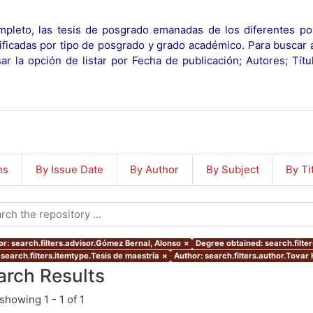
pleto, las tesis de posgrado emanadas de los diferentes po
ificadas por tipo de posgrado y grado académico. Para buscar 
r la opción de listar por Fecha de publicación; Autores; Tít
ns
By Issue Date
By Author
By Subject
By Ti
or: search.filters.advisor.Gómez Bernal, Alonso
×
Degree obtained: search.filte
 search.filters.itemtype.Tesis de maestría
×
Author: search.filters.author.Tovar 
arch Results
showing
1 - 1 of 1