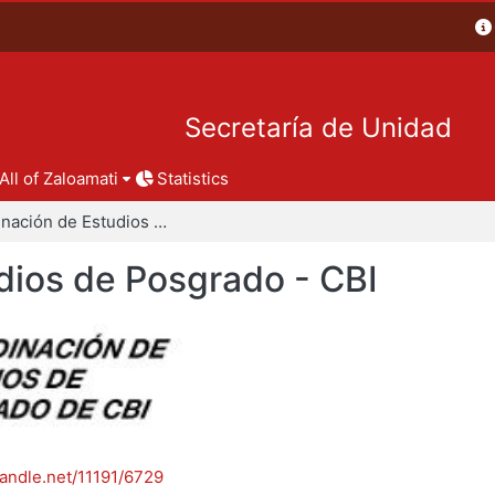
Secretaría de Unidad
All of Zaloamati
Statistics
Coordinación de Estudios de Posgrado - CBI
dios de Posgrado - CBI
handle.net/11191/6729