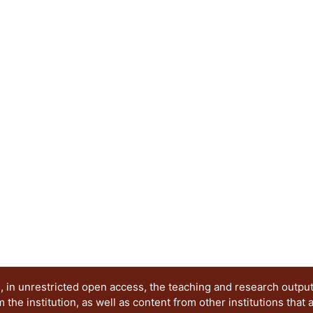
de torsión que comúnmente tienen este tipo de e
 in unrestricted open access, the teaching and research outpu
he institution, as well as content from other institutions that 