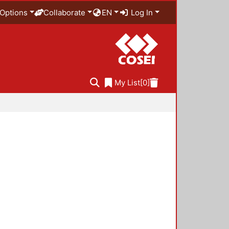
Options
Collaborate
EN
Log In
My List
[0]