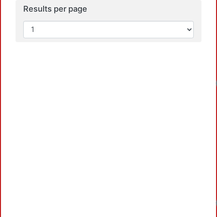
Results per page
Loadi
Loadi