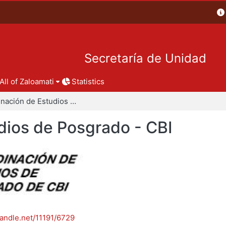
Secretaría de Unidad
All of Zaloamati
Statistics
Coordinación de Estudios de Posgrado - CBI
dios de Posgrado - CBI
handle.net/11191/6729