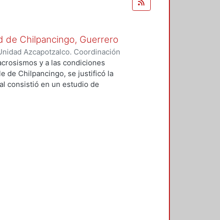
ad de Chilpancingo, Guerrero
Unidad Azcapotzalco. Coordinación
ía, Andrés
acrosismos y a las condiciones
e de Chilpancingo, se justificó la
pal consistió en un estudio de
 Peligro Sísmico Determinista
erminista (APSND). Sin los
AC no hubiese sido posible
explicar las grandes
sísmicos. Se determinaron
 y firme en el valle de
eleraciones máximas del terreno
idades de Mercalli modificada
 aporte del trabajo es la
 al usar la técnica H/V ó HVSR, que
ecciones principales de los
plitud y periodo. Sin embargo, al