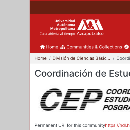
Home
Communities & Collections
Home
División de Ciencias Básicas e Ingeniería
Coordinación de Estu
Permanent URI for this community
https://hdl.