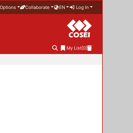
Options
Collaborate
EN
Log In
My List
[0]