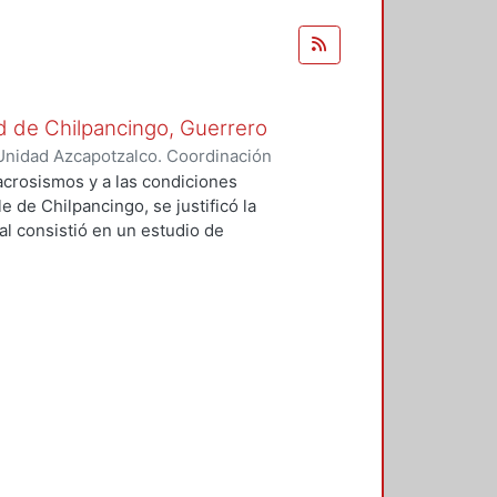
ad de Chilpancingo, Guerrero
Unidad Azcapotzalco. Coordinación
ía, Andrés
acrosismos y a las condiciones
e de Chilpancingo, se justificó la
pal consistió en un estudio de
 Peligro Sísmico Determinista
erminista (APSND). Sin los
AC no hubiese sido posible
explicar las grandes
sísmicos. Se determinaron
 y firme en el valle de
eleraciones máximas del terreno
idades de Mercalli modificada
 aporte del trabajo es la
 al usar la técnica H/V ó HVSR, que