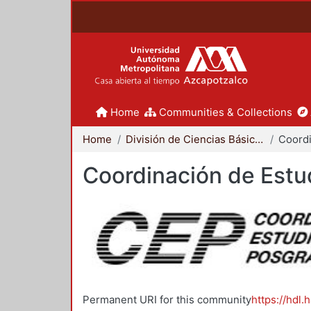
Home
Communities & Collections
Home
División de Ciencias Básicas e Ingeniería
Coordinación de Estu
Permanent URI for this community
https://hdl.