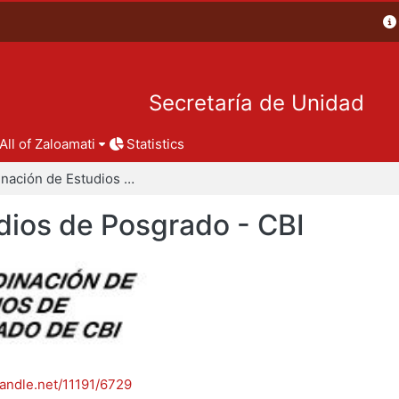
Secretaría de Unidad
All of Zaloamati
Statistics
Coordinación de Estudios de Posgrado - CBI
dios de Posgrado - CBI
handle.net/11191/6729