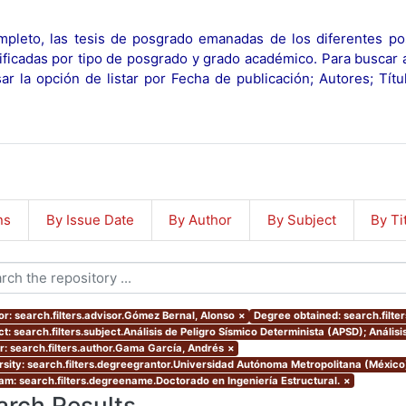
pleto, las tesis de posgrado emanadas de los diferentes po
ificadas por tipo de posgrado y grado académico. Para buscar 
r la opción de listar por Fecha de publicación; Autores; Tít
ns
By Issue Date
By Author
By Subject
By Ti
or: search.filters.advisor.Gómez Bernal, Alonso
×
Degree obtained: search.filte
ct: search.filters.subject.Análisis de Peligro Sísmico Determinista (APSD); Análi
r: search.filters.author.Gama García, Andrés
×
rsity: search.filters.degreegrantor.Universidad Autónoma Metropolitana (México
am: search.filters.degreename.Doctorado en Ingeniería Estructural.
×
arch Results