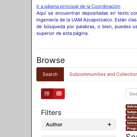
Ir a página principal de la Coordinación
Aquí se encuentran depositadas en texto com
Ingeniería de la UAM Azcapotzalco. Están clas
de búsqueda por palabras, o bien, puedes usa
superior de esta página.
Browse
Search
Subcommunities and Collectio
Advis
Filters
Subje
Autho
Unive
Author
Progr
Se