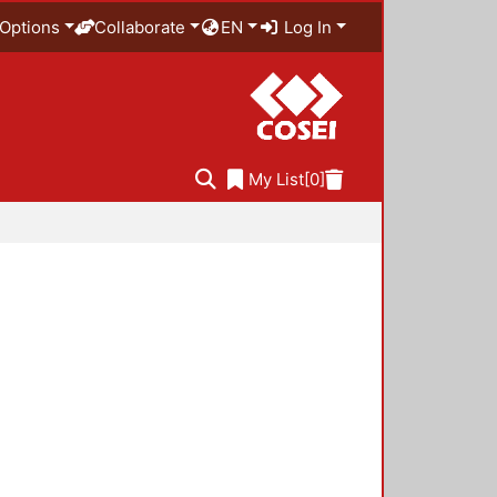
Options
Collaborate
EN
Log In
My List
[0]