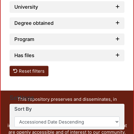
University
Degree obtained
Program
Has files
Reset filters
Settings
This repository preserves and disseminates, in
unrestricted open access, the teaching and research
Sort By
output of UAM Azcapotzalco. It also includes some
administrative and graphic documents from the
institution, as well as content from other institutions that
are openly accessible and of interest to our community.