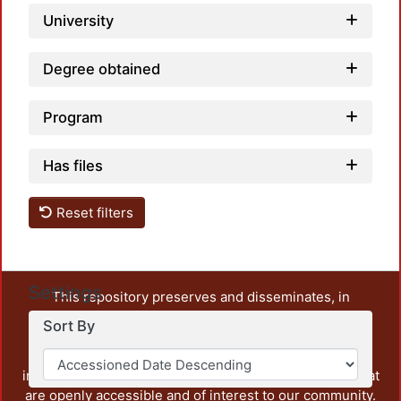
University
Degree obtained
Program
Has files
Reset filters
Settings
This repository preserves and disseminates, in
unrestricted open access, the teaching and research
Sort By
output of UAM Azcapotzalco. It also includes some
administrative and graphic documents from the
institution, as well as content from other institutions that
are openly accessible and of interest to our community.