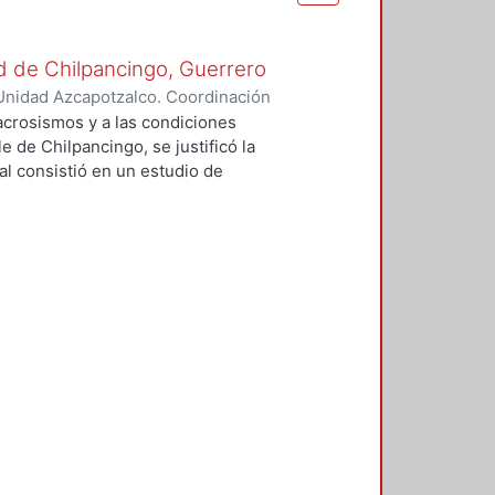
ad de Chilpancingo, Guerrero
Unidad Azcapotzalco. Coordinación
ía, Andrés
acrosismos y a las condiciones
e de Chilpancingo, se justificó la
pal consistió en un estudio de
 Peligro Sísmico Determinista
erminista (APSND). Sin los
AC no hubiese sido posible
explicar las grandes
sísmicos. Se determinaron
 y firme en el valle de
eleraciones máximas del terreno
idades de Mercalli modificada
 aporte del trabajo es la
 al usar la técnica H/V ó HVSR, que
ecciones principales de los
plitud y periodo. Sin embargo, al
amplificación observada en las