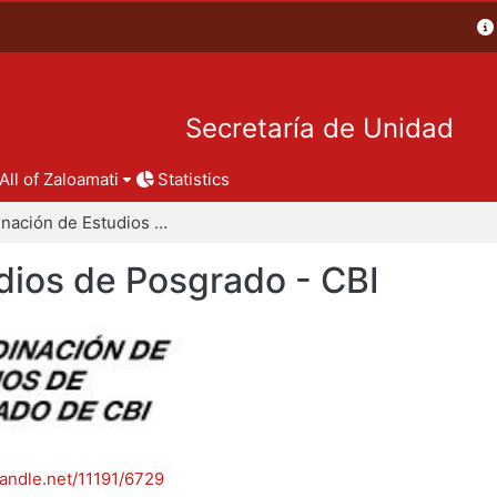
Secretaría de Unidad
All of Zaloamati
Statistics
Coordinación de Estudios de Posgrado - CBI
dios de Posgrado - CBI
handle.net/11191/6729