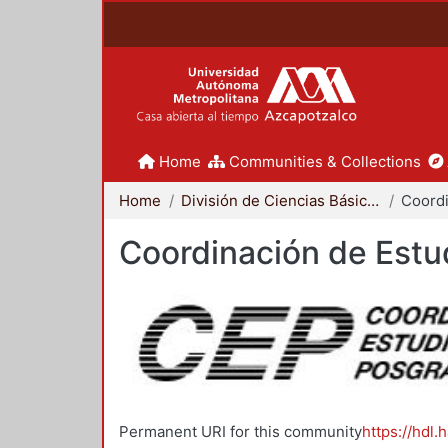
Home
Communities & Collections
Home
División de Ciencias Básicas e Ingeniería
Coordinación de Estu
Permanent URI for this community
https://hdl.