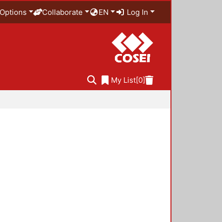
Options
Collaborate
EN
Log In
My List
[0]