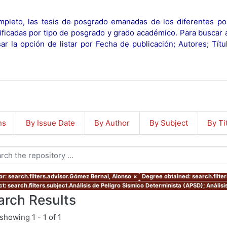
pleto, las tesis de posgrado emanadas de los diferentes po
ificadas por tipo de posgrado y grado académico. Para buscar 
r la opción de listar por Fecha de publicación; Autores; Tít
ns
By Issue Date
By Author
By Subject
By Ti
or: search.filters.advisor.Gómez Bernal, Alonso
×
Degree obtained: search.filte
ct: search.filters.subject.Análisis de Peligro Sísmico Determinista (APSD); Análi
arch Results
showing
1 - 1 of 1