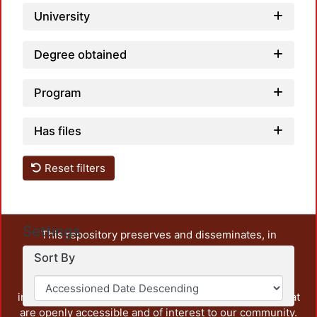
University
Degree obtained
Program
Has files
Reset filters
Settings
This repository preserves and disseminates, in
unrestricted open access, the teaching and research
Sort By
output of UAM Azcapotzalco. It also includes some
administrative and graphic documents from the
institution, as well as content from other institutions that
are openly accessible and of interest to our community.