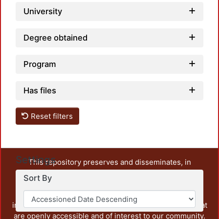
University
Degree obtained
Program
Has files
Reset filters
Settings
This repository preserves and disseminates, in
unrestricted open access, the teaching and research
Sort By
output of UAM Azcapotzalco. It also includes some
administrative and graphic documents from the
institution, as well as content from other institutions that
are openly accessible and of interest to our community.