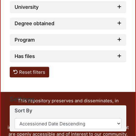
University
Degree obtained
Program
Has files
Reset filters
Settings
This repository preserves and disseminates, in
unrestricted open access, the teaching and research
Sort By
output of UAM Azcapotzalco. It also includes some
administrative and graphic documents from the
institution, as well as content from other institutions that
are openly accessible and of interest to our community.