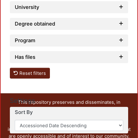
University
Degree obtained
Program
Has files
Reset filters
Settings
This repository preserves and disseminates, in
unrestricted open access, the teaching and research
Sort By
output of UAM Azcapotzalco. It also includes some
administrative and graphic documents from the
institution, as well as content from other institutions that
are openly accessible and of interest to our community.