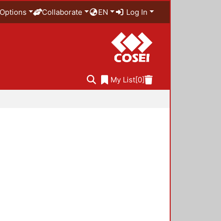
Options
Collaborate
EN
Log In
My List
[0]