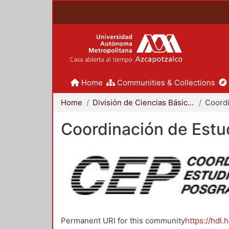
Home
Communities & Collections
Home
División de Ciencias Básicas e Ingeniería
Coordinación de Estu
Permanent URI for this community
https://hdl.