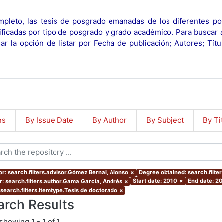
pleto, las tesis de posgrado emanadas de los diferentes po
ificadas por tipo de posgrado y grado académico. Para buscar 
r la opción de listar por Fecha de publicación; Autores; Tít
ns
By Issue Date
By Author
By Subject
By Ti
or: search.filters.advisor.Gómez Bernal, Alonso
×
Degree obtained: search.filte
Start date: 2010
×
End date: 2
r: search.filters.author.Gama García, Andrés
×
 search.filters.itemtype.Tesis de doctorado
×
arch Results
showing
1 - 1 of 1