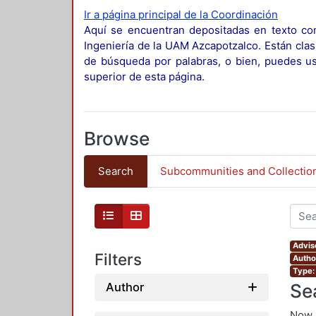
Ir a página principal de la Coordinación
Aquí se encuentran depositadas en texto com
Ingeniería de la UAM Azcapotzalco. Están clas
de búsqueda por palabras, o bien, puedes usa
superior de esta página.
Browse
Search
Subcommunities and Collectio
Advis
Filters
Autho
Type:
Se
Author
Now 