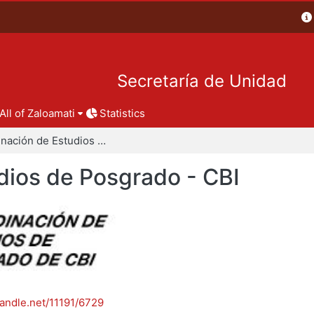
Secretaría de Unidad
All of Zaloamati
Statistics
Coordinación de Estudios de Posgrado - CBI
dios de Posgrado - CBI
handle.net/11191/6729