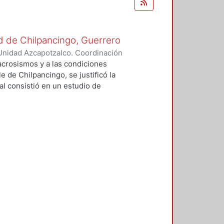
ad de Chilpancingo, Guerrero
Unidad Azcapotzalco. Coordinación
ía, Andrés
acrosismos y a las condiciones
e de Chilpancingo, se justificó la
pal consistió en un estudio de
 Peligro Sísmico Determinista
erminista (APSND). Sin los
AC no hubiese sido posible
explicar las grandes
sísmicos. Se determinaron
 y firme en el valle de
eleraciones máximas del terreno
idades de Mercalli modificada
 aporte del trabajo es la
 al usar la técnica H/V ó HVSR, que
ecciones principales de los
plitud y periodo. Sin embargo, al