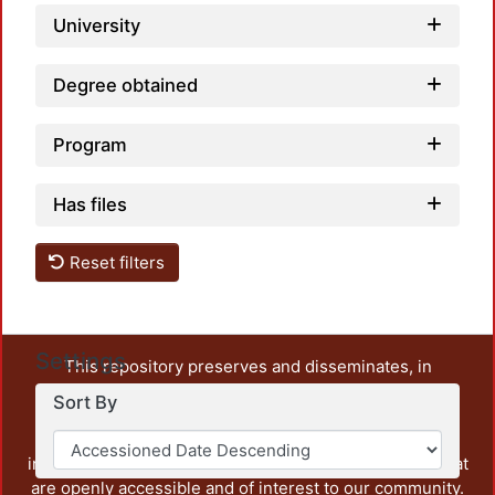
University
Degree obtained
Program
Has files
Reset filters
Settings
This repository preserves and disseminates, in
unrestricted open access, the teaching and research
Sort By
output of UAM Azcapotzalco. It also includes some
administrative and graphic documents from the
institution, as well as content from other institutions that
are openly accessible and of interest to our community.