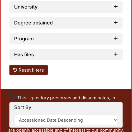
University
Degree obtained
Program
Has files
Reset filters
Settings
This repository preserves and disseminates, in
unrestricted open access, the teaching and research
Sort By
output of UAM Azcapotzalco. It also includes some
administrative and graphic documents from the
institution, as well as content from other institutions that
are openly accessible and of interest to our community.