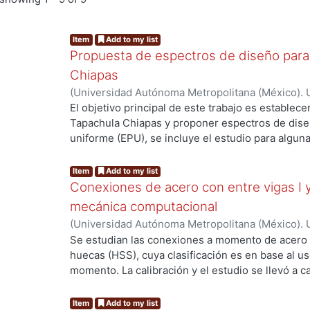
Item
Add to my list
Propuesta de espectros de diseño para 
Chiapas
(
Universidad Autónoma Metropolitana (México). 
Orozco Borraz, Alejandro
El objetivo principal de este trabajo es establece
Tapachula Chiapas y proponer espectros de diseñ
uniforme (EPU), se incluye el estudio para algun
ng...
El análisis sísmico del peligro sísmico se realiza 
proporciona un marco de referencia en el que l
Item
Add to my list
identificadas, cuantificadas y combinadas. Se em
Conexiones de acero con entre vigas I
al cálculo del peligro sísmico, obteniendo las cu
mecánica computacional
de peligro uniforme, empleando 3 diferentes dist
(
Universidad Autónoma Metropolitana (México). 
200 km.) con el objetivo de conocer la variabilida
de Servicios de Información.
,
2020-11
)
Tenorio Pe
Se estudian las conexiones a momento de acero e
usar distancias amplias o pequeñas. Al emplear di
huecas (HSS), cuya clasificación es en base al u
obtenidos no tienen una diferencia notable una 
momento. La calibración y el estudio se llevó a
ng...
criterio, para los EPU que se calcularon para los
con el programa ANSYS Workbench. El estudio se 
seleccionados se empleará una distancia de 300
primera sección se calibraron dos pruebas exper
Item
Add to my list
empleados fueron Tr de 475, 975 y 2,475 años, 