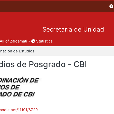
Secretaría de Unidad
All of Zaloamati
Statistics
Coordinación de Estudios de Posgrado - CBI
dios de Posgrado - CBI
handle.net/11191/6729