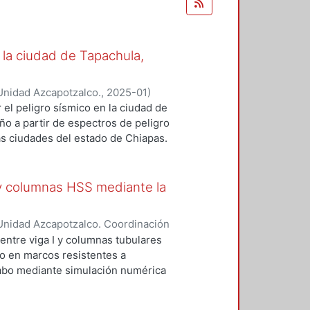
la ciudad de Tapachula,
Unidad Azcapotzalco.
,
2025-01
)
r el peligro sísmico en la ciudad de
o a partir de espectros de peligro
as ciudades del estado de Chiapas.
con el enfoque probabilista, el cual
as incertidumbres pueden ser
plea el programa Ez-frisk asociado
 y columnas HSS mediante la
rvas de peligro sísmico y espectros
ancias de influencia (500, 300 y
Unidad Azcapotzalco. Coordinación
d de los resultados sísmicos al
ralta, José Israel
ntre viga I y columnas tubulares
stancias diferentes, los valores
so en marcos resistentes a
con respecto a otra. Usando este
 cabo mediante simulación numérica
 diferentes municipios
divide en tres secciones, en la
 km. Los periodos de retorno
imentales de las cuales se
obteniendo EPU para diferentes