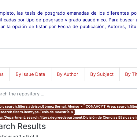
pleto, las tesis de posgrado emanadas de los diferentes po
ificadas por tipo de posgrado y grado académico. Para buscar 
r la opción de listar por Fecha de publicación; Autores; Tít
ns
By Issue Date
By Author
By Subject
By Ti
or: search.filters.advisor.Gómez Bernal, Alonso
×
CONAHCYT Area: search.filt
 search.filters.itemtype.Tesis de maestría
×
ion/Department: search.filters.degreedepartment.División de Ciencias Básicas e I
arch Results
showing
1 - 9 of 9