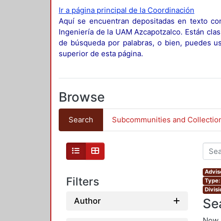
Ir a página principal de la Coordinación
Aquí se encuentran depositadas en texto com
Ingeniería de la UAM Azcapotzalco. Están clas
de búsqueda por palabras, o bien, puedes usa
superior de esta página.
Browse
Search
Subcommunities and Collectio
Advis
Filters
Type:
Divis
Se
Author
Now 