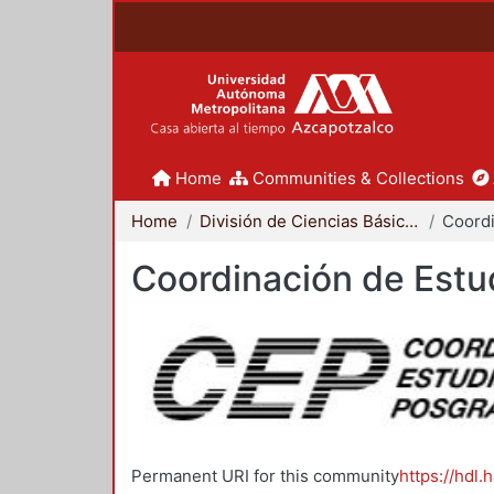
Home
Communities & Collections
Home
División de Ciencias Básicas e Ingeniería
Coordinación de Estu
Permanent URI for this community
https://hdl.