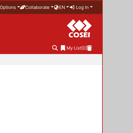
Options
Collaborate
EN
Log In
My List
[0]