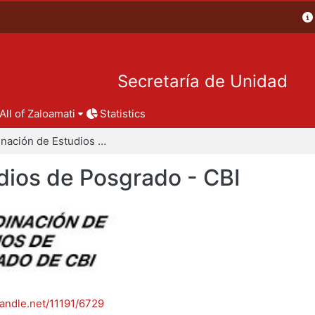
Secretaría de Unidad
All of Zaloamati
Statistics
Coordinación de Estudios de Posgrado - CBI
dios de Posgrado - CBI
handle.net/11191/6729