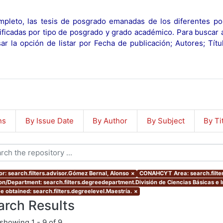
pleto, las tesis de posgrado emanadas de los diferentes po
ificadas por tipo de posgrado y grado académico. Para buscar 
r la opción de listar por Fecha de publicación; Autores; Tít
ns
By Issue Date
By Author
By Subject
By Ti
or: search.filters.advisor.Gómez Bernal, Alonso
×
CONAHCYT Area: search.filt
ion/Department: search.filters.degreedepartment.División de Ciencias Básicas e I
e obtained: search.filters.degreelevel.Maestría.
×
arch Results
showing
1 - 9 of 9