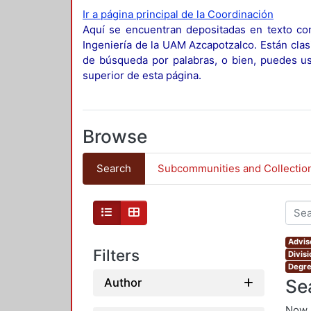
Ir a página principal de la Coordinación
Aquí se encuentran depositadas en texto com
Ingeniería de la UAM Azcapotzalco. Están clas
de búsqueda por palabras, o bien, puedes usa
superior de esta página.
Browse
Search
Subcommunities and Collectio
Advis
Filters
Divis
Degre
Se
Author
Now 