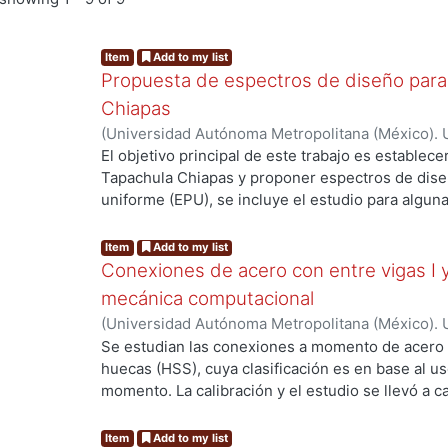
Item
Add to my list
Propuesta de espectros de diseño para 
Chiapas
(
Universidad Autónoma Metropolitana (México). 
Orozco Borraz, Alejandro
El objetivo principal de este trabajo es establece
Tapachula Chiapas y proponer espectros de diseñ
uniforme (EPU), se incluye el estudio para algun
El análisis sísmico del peligro sísmico se realiza 
proporciona un marco de referencia en el que l
Item
Add to my list
identificadas, cuantificadas y combinadas. Se em
Conexiones de acero con entre vigas I
al cálculo del peligro sísmico, obteniendo las cu
mecánica computacional
de peligro uniforme, empleando 3 diferentes dist
(
Universidad Autónoma Metropolitana (México). 
200 km.) con el objetivo de conocer la variabilida
de Servicios de Información.
,
2020-11
)
Tenorio Pe
Se estudian las conexiones a momento de acero e
usar distancias amplias o pequeñas. Al emplear di
huecas (HSS), cuya clasificación es en base al u
obtenidos no tienen una diferencia notable una 
momento. La calibración y el estudio se llevó a
criterio, para los EPU que se calcularon para los
con el programa ANSYS Workbench. El estudio se 
seleccionados se empleará una distancia de 300
primera sección se calibraron dos pruebas exper
Item
Add to my list
empleados fueron Tr de 475, 975 y 2,475 años, 