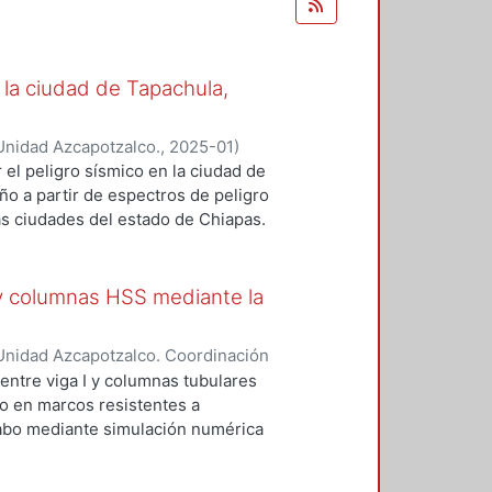
la ciudad de Tapachula,
Unidad Azcapotzalco.
,
2025-01
)
r el peligro sísmico en la ciudad de
o a partir de espectros de peligro
as ciudades del estado de Chiapas.
con el enfoque probabilista, el cual
as incertidumbres pueden ser
plea el programa Ez-frisk asociado
 y columnas HSS mediante la
rvas de peligro sísmico y espectros
ancias de influencia (500, 300 y
Unidad Azcapotzalco. Coordinación
d de los resultados sísmicos al
ralta, José Israel
ntre viga I y columnas tubulares
stancias diferentes, los valores
so en marcos resistentes a
con respecto a otra. Usando este
 cabo mediante simulación numérica
 diferentes municipios
divide en tres secciones, en la
 km. Los periodos de retorno
imentales de las cuales se
obteniendo EPU para diferentes