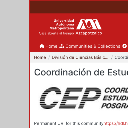
Home
Communities & Collections
Home
División de Ciencias Básicas e Ingeniería
Coordinación de Estu
Permanent URI for this community
https://hdl.