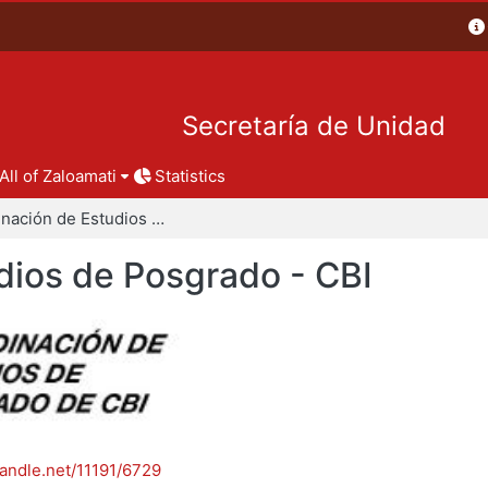
Secretaría de Unidad
All of Zaloamati
Statistics
Coordinación de Estudios de Posgrado - CBI
dios de Posgrado - CBI
handle.net/11191/6729