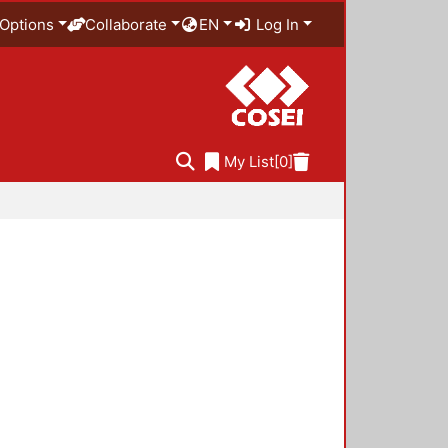
Options
Collaborate
EN
Log In
My List
[0]