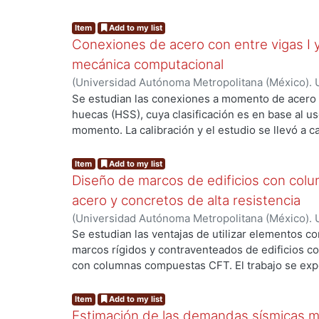
Item
Add to my list
Conexiones de acero con entre vigas I
mecánica computacional
(
Universidad Autónoma Metropolitana (México). 
de Servicios de Información.
,
2020-11
)
Tenorio Pe
Se estudian las conexiones a momento de acero e
huecas (HSS), cuya clasificación es en base al u
momento. La calibración y el estudio se llevó a
ng...
con el programa ANSYS Workbench. El estudio se 
primera sección se calibraron dos pruebas exper
Item
Add to my list
realizaron seis modelos diferentes. En estos mo
Diseño de marcos de edificios con co
capacidades del modelo constitutivo para los met
acero y concretos de alta resistencia
estudio, se establecieron las capacidades del mod
(
Universidad Autónoma Metropolitana (México). 
para los posteriores modelos que se estudiaron.
de Servicios de Información.
,
2020
)
Altamirano B
Se estudian las ventajas de utilizar elementos co
el modelo constitutivo para representar al concr
marcos rígidos y contraventeados de edificios co
estudiaron modelos básicos para la calibración 
con columnas compuestas CFT. El trabajo se expon
ng...
constitutivo. Se utilizó nuevamente como refere
se da una breve introducción sobre el sistema d
referenciadas como Conexión A y Conexión B; de 
desarrollo de aceros de alta resistencia. En el ca
Item
Add to my list
modelos. A dos de estos se les rellenó la colum
Antecedentes del tema. Se hace una recopilación
Estimación de las demandas sísmicas 
modelos se les aplicó un patrón de desplazamie