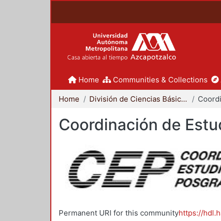
Home
Communities & Collections
Home
División de Ciencias Básicas e Ingeniería
Coordinación de Estu
Permanent URI for this community
https://hdl.