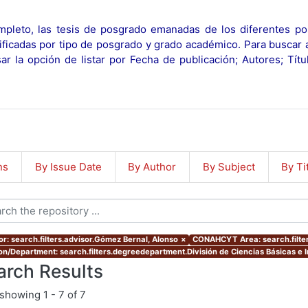
pleto, las tesis de posgrado emanadas de los diferentes po
ificadas por tipo de posgrado y grado académico. Para buscar 
r la opción de listar por Fecha de publicación; Autores; Tít
ns
By Issue Date
By Author
By Subject
By Ti
or: search.filters.advisor.Gómez Bernal, Alonso
×
CONAHCYT Area: search.filt
ion/Department: search.filters.degreedepartment.División de Ciencias Básicas e I
arch Results
showing
1 - 7 of 7