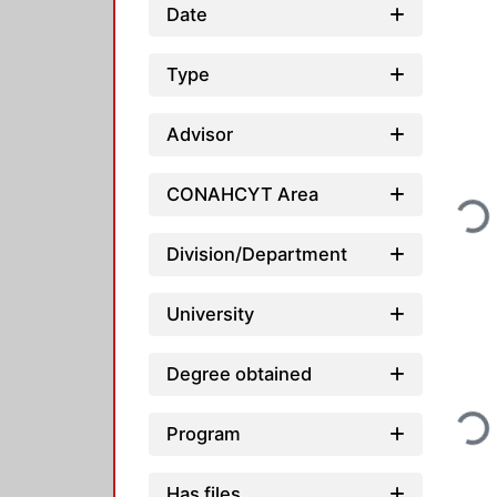
Date
Type
Advisor
CONAHCYT Area
Loadi
Division/Department
University
Degree obtained
Loadi
Program
Has files