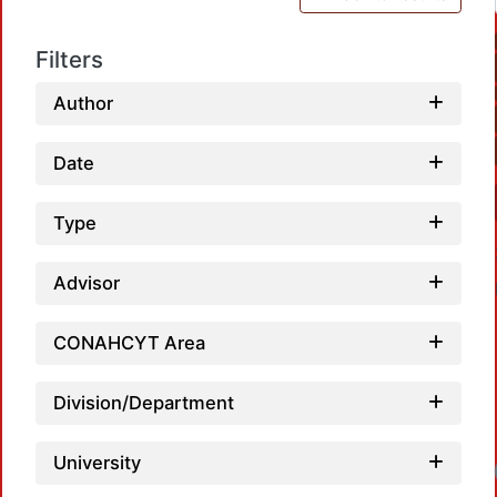
Filters
Author
Date
Type
Advisor
CONAHCYT Area
Division/Department
University
Loadi