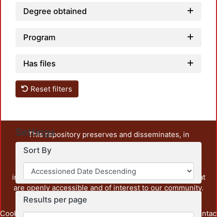
Degree obtained
Program
Has files
Reset filters
Settings
This repository preserves and disseminates, in
unrestricted open access, the teaching and research
Sort By
output of UAM Azcapotzalco. It also includes some
administrative and graphic documents from the
institution, as well as content from other institutions that
are openly accessible and of interest to our community.
Results per page
Cookie
Privacy
End User
Send
footer.link.contac