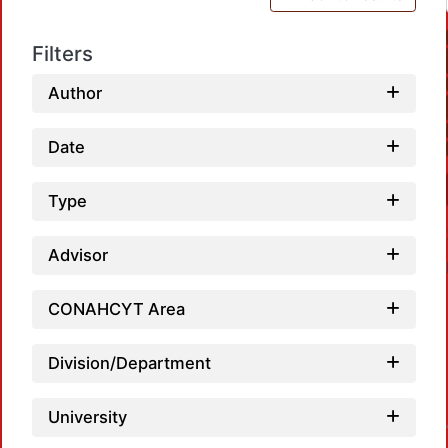
Filters
Author
Date
Type
Advisor
CONAHCYT Area
Division/Department
Loadi
University