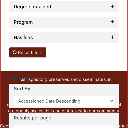
Degree obtained
Program
Has files
Reset filters
Settings
This repository preserves and disseminates, in
unrestricted open access, the teaching and research
Sort By
output of UAM Azcapotzalco. It also includes some
administrative and graphic documents from the
institution, as well as content from other institutions that
are openly accessible and of interest to our community.
Results per page
Cookie
Privacy
End User
Send
footer.link.contac