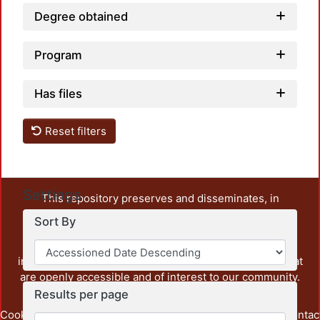
Degree obtained
Program
Has files
Reset filters
Settings
This repository preserves and disseminates, in
unrestricted open access, the teaching and research
Sort By
output of UAM Azcapotzalco. It also includes some
administrative and graphic documents from the
institution, as well as content from other institutions that
are openly accessible and of interest to our community.
Results per page
Cookie
Privacy
End User
Send
footer.link.contac