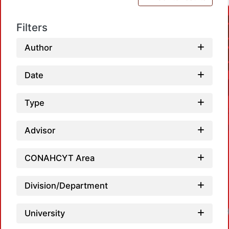
Filters
Author
Date
Type
Advisor
CONAHCYT Area
Division/Department
Loadi
University