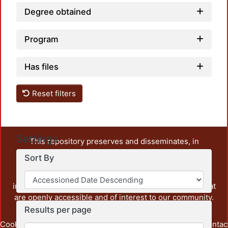
Degree obtained
Program
Has files
Reset filters
Settings
This repository preserves and disseminates, in
unrestricted open access, the teaching and research
Sort By
output of UAM Azcapotzalco. It also includes some
administrative and graphic documents from the
institution, as well as content from other institutions that
are openly accessible and of interest to our community.
Results per page
Cookie
Privacy
End User
Send
footer.link.contac