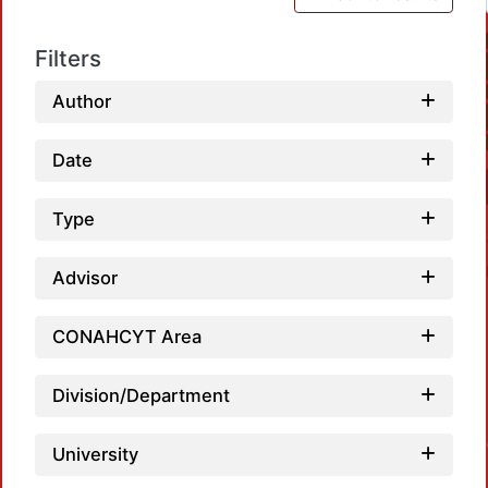
Filters
Author
Date
Type
Advisor
CONAHCYT Area
Division/Department
Loadi
University