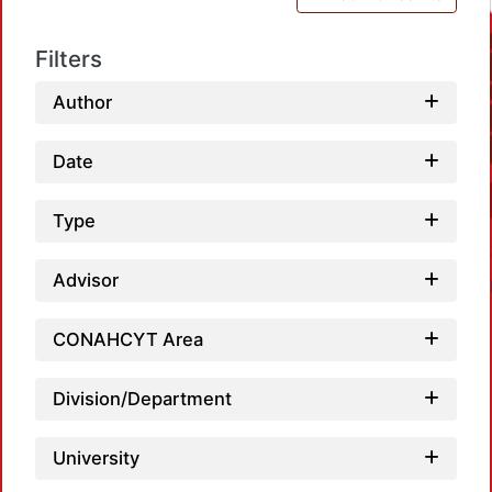
Filters
Author
Date
Type
Advisor
CONAHCYT Area
Division/Department
Loadi
University