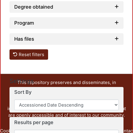
Degree obtained
Program
Has files
Reset filters
Settings
This repository preserves and disseminates, in
unrestricted open access, the teaching and research
Sort By
output of UAM Azcapotzalco. It also includes some
administrative and graphic documents from the
institution, as well as content from other institutions that
are openly accessible and of interest to our community.
Results per page
Cookie
Privacy
End User
Send
footer.link.contac