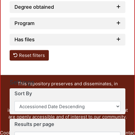
Degree obtained
Program
Has files
Reset filters
Settings
This repository preserves and disseminates, in
unrestricted open access, the teaching and research
Sort By
output of UAM Azcapotzalco. It also includes some
administrative and graphic documents from the
institution, as well as content from other institutions that
are openly accessible and of interest to our community.
Results per page
Cookie
Privacy
End User
Send
footer.link.contac