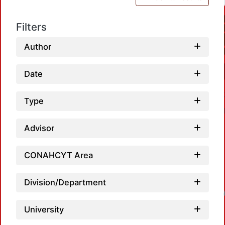
Filters
Author
Date
Type
Advisor
CONAHCYT Area
Division/Department
Loadin
University