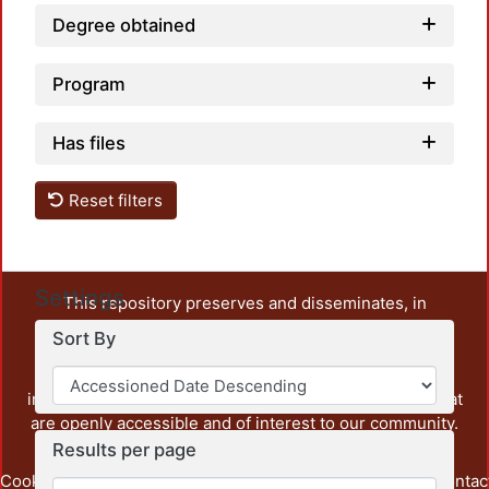
Degree obtained
Program
Has files
Reset filters
Settings
This repository preserves and disseminates, in
unrestricted open access, the teaching and research
Sort By
output of UAM Azcapotzalco. It also includes some
administrative and graphic documents from the
institution, as well as content from other institutions that
are openly accessible and of interest to our community.
Results per page
Cookie
Privacy
End User
Send
footer.link.contac