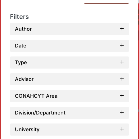
Filters
Author
Date
Type
Advisor
CONAHCYT Area
Loadin
Division/Department
University