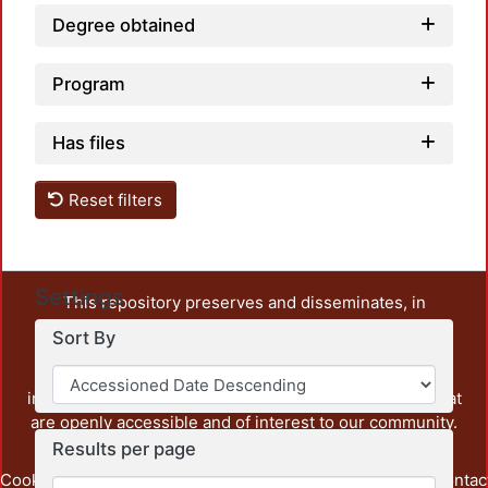
Degree obtained
Program
Has files
Reset filters
Settings
This repository preserves and disseminates, in
unrestricted open access, the teaching and research
Sort By
output of UAM Azcapotzalco. It also includes some
administrative and graphic documents from the
institution, as well as content from other institutions that
are openly accessible and of interest to our community.
Results per page
Cookie
Privacy
End User
Send
footer.link.contac