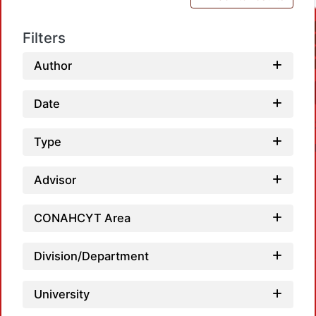
Filters
Author
Date
Type
Advisor
CONAHCYT Area
Loadi
Division/Department
University