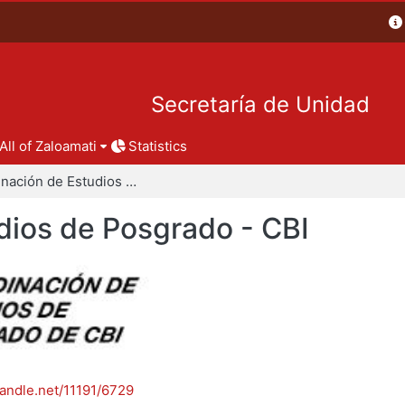
Secretaría de Unidad
All of Zaloamati
Statistics
Coordinación de Estudios de Posgrado - CBI
dios de Posgrado - CBI
handle.net/11191/6729