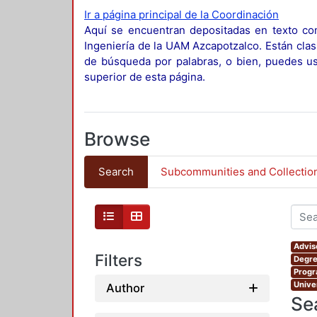
Ir a página principal de la Coordinación
Aquí se encuentran depositadas en texto com
Ingeniería de la UAM Azcapotzalco. Están clas
de búsqueda por palabras, o bien, puedes usa
superior de esta página.
Browse
Search
Subcommunities and Collectio
Advis
Filters
Degre
Progr
Unive
Author
Se