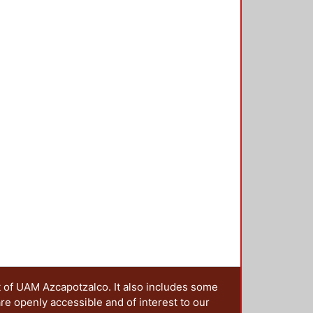
grangeanas, el Método de
nitos, etc. Hay diferentes métodos
ltan complicados para ser
anto, no son metodologías que
a.
t of UAM Azcapotzalco. It also includes some
are openly accessible and of interest to our