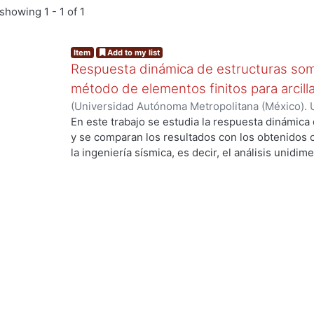
showing
1 - 1 of 1
Item
Add to my list
Respuesta dinámica de estructuras som
método de elementos finitos para arcill
(
Universidad Autónoma Metropolitana (México). 
de Servicios de Información.
,
2020
)
Franco Cami
En este trabajo se estudia la respuesta dinámica
y se comparan los resultados con los obtenidos
la ingeniería sísmica, es decir, el análisis unidi
ing...
equivalente, aún de establecer las ventajas y de
práctica. La respuesta dinámica de una estructu
estratificado depende de varios parámetros que
análisis, para realizarlo se aprovecha el Método
hacer una representación de las características 
cimentación-estructura. Por ello, se opta por rea
realizar el análisis dinámico, considerando una a
que envuelven al sistema, como son los métodos
Dinámica Suelo-Estructura. En la actualidad, exis
resolver el problema realizando un modelado num