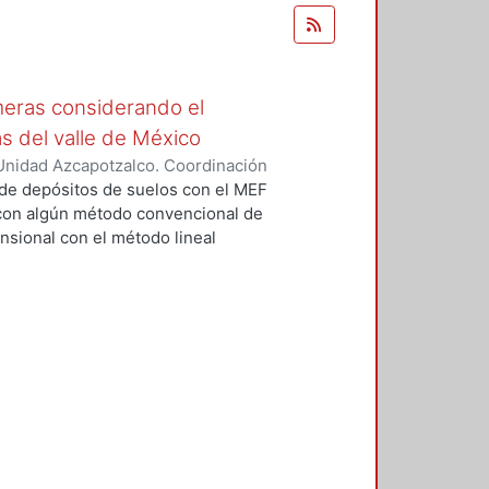
eras considerando el
as del valle de México
Unidad Azcapotzalco. Coordinación
lo, Omar
 de depósitos de suelos con el MEF
 con algún método convencional de
mensional con el método lineal
sventajas, desde una perspectiva
ra apoyada en un medio
 hacen complejo y complicado el
 de Elementos Finitos que permite
de todo el sistema suelo-
lizar modelos simplificados para
proximación de las características
 convencionales de Interacción
ten formas sofisticadas de
érico, con diferentes técnicas,