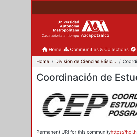
Home
Communities & Collections
Home
División de Ciencias Básicas e Ingeniería
Coordinación de Estu
Permanent URI for this community
https://hdl.