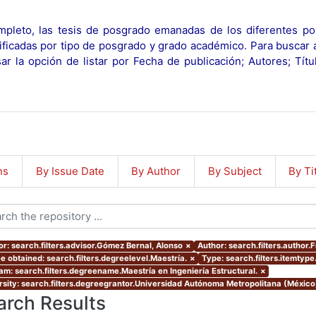
pleto, las tesis de posgrado emanadas de los diferentes po
ificadas por tipo de posgrado y grado académico. Para buscar 
r la opción de listar por Fecha de publicación; Autores; Tít
ns
By Issue Date
By Author
By Subject
By Ti
or: search.filters.advisor.Gómez Bernal, Alonso
×
Author: search.filters.author
e obtained: search.filters.degreelevel.Maestría.
×
Type: search.filters.itemtype
am: search.filters.degreename.Maestría en Ingeniería Estructural.
×
rsity: search.filters.degreegrantor.Universidad Autónoma Metropolitana (México
arch Results