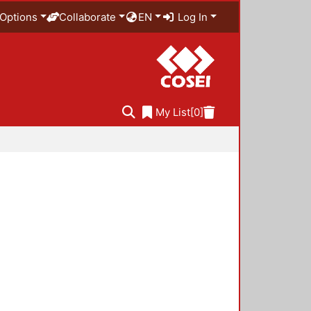
Options
Collaborate
EN
Log In
My List
[0]