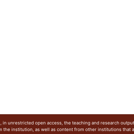
entre ellas: el Método de Diferencias Finitas La
Diferencias Discretas, el Método de Elementos Fi
de análisis, tan complejos y avanzados que resu
aprovechados en la ingeniería práctica, por lo t
puedan ser usadas y explotadas de forma sencill
 in unrestricted open access, the teaching and research outpu
he institution, as well as content from other institutions that 