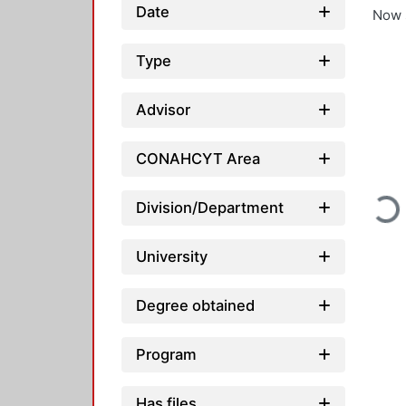
Date
Now 
Type
Advisor
CONAHCYT Area
Division/Department
Load
University
Degree obtained
Program
Has files