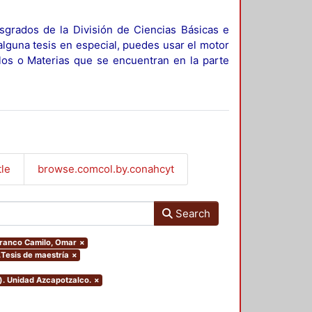
sgrados de la División de Ciencias Básicas e
alguna tesis en especial, puedes usar el motor
ulos o Materias que se encuentran en la parte
tle
browse.comcol.by.conahcyt
Search
.Franco Camilo, Omar
×
.Tesis de maestría
×
). Unidad Azcapotzalco.
×