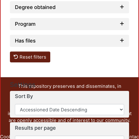
Degree obtained
Program
Has files
Reset filters
Settings
This repository preserves and disseminates, in
unrestricted open access, the teaching and research
Sort By
output of UAM Azcapotzalco. It also includes some
administrative and graphic documents from the
institution, as well as content from other institutions that
are openly accessible and of interest to our community.
Results per page
Cookie
Privacy
End User
Send
footer.link.contac