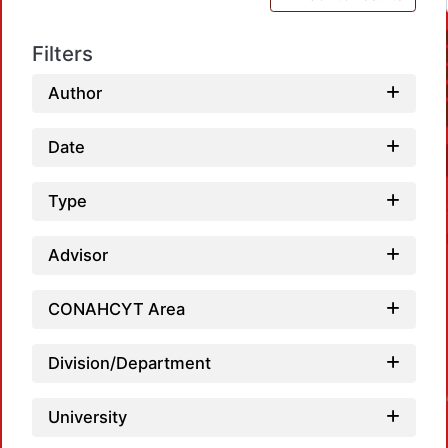
Filters
Author
Date
Type
Advisor
CONAHCYT Area
Division/Department
Loadin
University