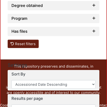
Degree obtained
Program
Has files
Reset filters
Settings
This repository preserves and disseminates, in
unrestricted open access, the teaching and research
Sort By
output of UAM Azcapotzalco. It also includes some
administrative and graphic documents from the
institution, as well as content from other institutions that
are openly accessible and of interest to our community.
Results per page
Cookie
Privacy
End User
Send
footer.link.contac