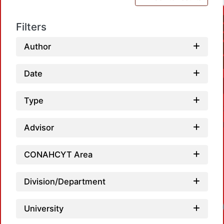
Filters
Author
Date
Type
Advisor
CONAHCYT Area
Division/Department
Loadin
University