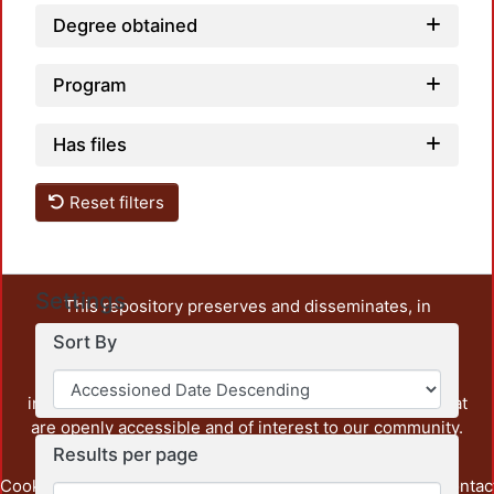
Degree obtained
Program
Has files
Reset filters
Settings
This repository preserves and disseminates, in
unrestricted open access, the teaching and research
Sort By
output of UAM Azcapotzalco. It also includes some
administrative and graphic documents from the
institution, as well as content from other institutions that
are openly accessible and of interest to our community.
Results per page
Cookie
Privacy
End User
Send
footer.link.contac