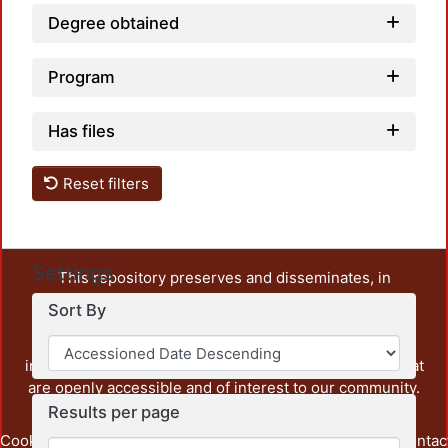
Degree obtained
Program
Has files
Reset filters
Settings
This repository preserves and disseminates, in
unrestricted open access, the teaching and research
Sort By
output of UAM Azcapotzalco. It also includes some
administrative and graphic documents from the
institution, as well as content from other institutions that
are openly accessible and of interest to our community.
Results per page
Cookie
Privacy
End User
Send
footer.link.contac