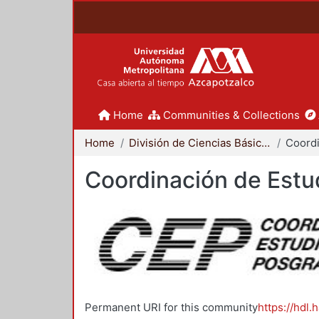
Home
Communities & Collections
Home
División de Ciencias Básicas e Ingeniería
Coordinación de Estu
Permanent URI for this community
https://hdl.