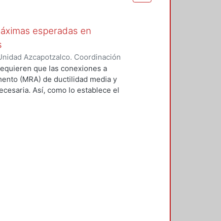
máximas esperadas en
s
Unidad Azcapotzalco. Coordinación
z, Sandra
equieren que las conexiones a
ento (MRA) de ductilidad media y
ecesaria. Así, como lo establece el
 del SAC Joint Venture (FEMA
eptables. Un medio consiste en
 número limitado de especímenes a
 que se utilizarán en una
con un protocolo prescrito en el
SC. Reconociendo que es costoso y
s disposiciones sísmicas del AISC,
nexiones (ANSI/AISC 358-16)
 evaluación analítica y revisión
sión de precalificación de
en esa norma han cumplido con el
a la estructura que cumpla con las