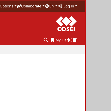
Options
Collaborate
EN
Log In
My List
[0]