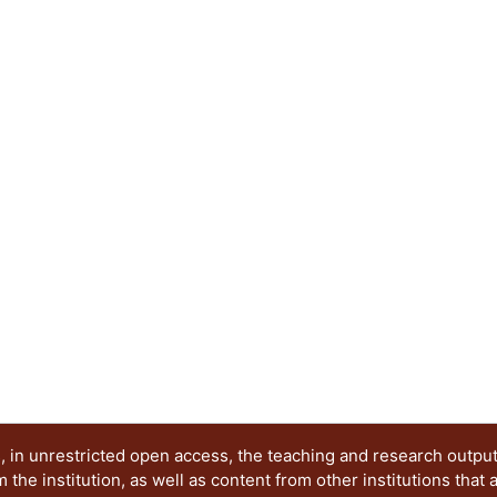
limitaciones contenidas aquí y cuando se diseña 
norma. Debido a que en México es extremadamen
experimentales de conexiones de acero realizada
información experimental de otras fuentes (por 
manera que se apeguen a los parámetros que se u
construidos en México, y de esta manera propon
presente trabajo pretende comparar las respue
de acero con conexiones rígidas ante diferentes
que se han presentado en la ciudad de México, as
el diseño de los marcos con diferentes tipos de 
encuentran en el Manual del ANSI/AISC 358-16. A
modelo analítico no lineal de una estructura de 
modelada en un programa comercial se puede d
cargas dinámicas.
 in unrestricted open access, the teaching and research outpu
he institution, as well as content from other institutions that 