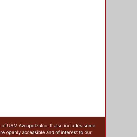
y se detalla de acuerdo con esta
te limitado el número de pruebas
s es pertinente recopilar
ejemplo, FEMA-355d), de tal
san en los edificios de acero
er recomendaciones de diseño. El
stas máximas de marcos a momento
 tipos de movimientos del suelo
í como evaluar las limitaciones en
conexiones rígidas que se
sí como verificar si con un
acero con conexiones rígidas,
eterminar su comportamiento ante
t of UAM Azcapotzalco. It also includes some
are openly accessible and of interest to our