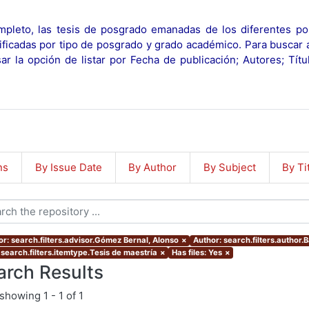
pleto, las tesis de posgrado emanadas de los diferentes po
ificadas por tipo de posgrado y grado académico. Para buscar 
r la opción de listar por Fecha de publicación; Autores; Tít
ns
By Issue Date
By Author
By Subject
By Ti
or: search.filters.advisor.Gómez Bernal, Alonso
×
Author: search.filters.author.B
 search.filters.itemtype.Tesis de maestría
×
Has files: Yes
×
arch Results
showing
1 - 1 of 1