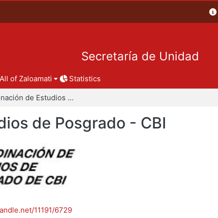
Secretaría de Unidad
All of Zaloamati
Statistics
Coordinación de Estudios de Posgrado - CBI
dios de Posgrado - CBI
handle.net/11191/6729