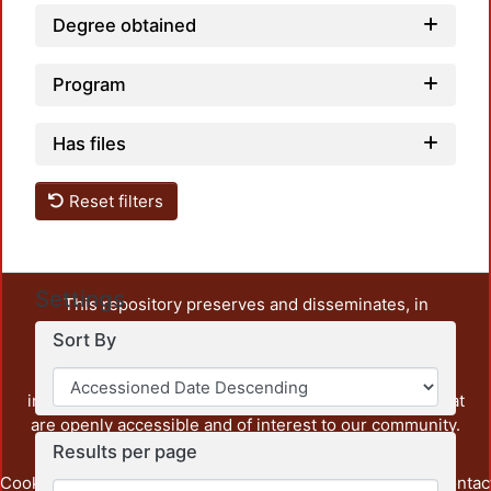
Degree obtained
Program
Has files
Reset filters
Settings
This repository preserves and disseminates, in
unrestricted open access, the teaching and research
Sort By
output of UAM Azcapotzalco. It also includes some
administrative and graphic documents from the
institution, as well as content from other institutions that
are openly accessible and of interest to our community.
Results per page
Cookie
Privacy
End User
Send
footer.link.contac