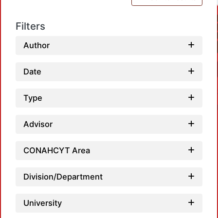
Filters
Author
Date
Type
Advisor
CONAHCYT Area
Loadi
Division/Department
University