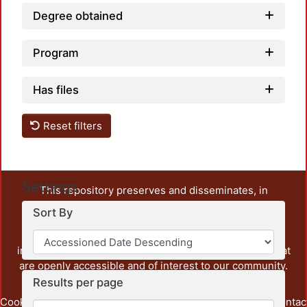
Degree obtained
Program
Has files
Reset filters
Settings
This repository preserves and disseminates, in
unrestricted open access, the teaching and research
Sort By
output of UAM Azcapotzalco. It also includes some
administrative and graphic documents from the
institution, as well as content from other institutions that
are openly accessible and of interest to our community.
Results per page
Cookie
Privacy
End User
Send
footer.link.contac