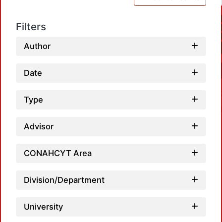
Filters
Author
Date
Type
Advisor
CONAHCYT Area
Load
Division/Department
University