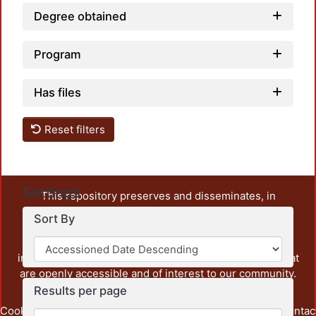
Degree obtained
Program
Has files
Reset filters
Settings
This repository preserves and disseminates, in
unrestricted open access, the teaching and research
Sort By
output of UAM Azcapotzalco. It also includes some
administrative and graphic documents from the
institution, as well as content from other institutions that
are openly accessible and of interest to our community.
Results per page
Cookie
Privacy
End User
Send
footer.link.contac