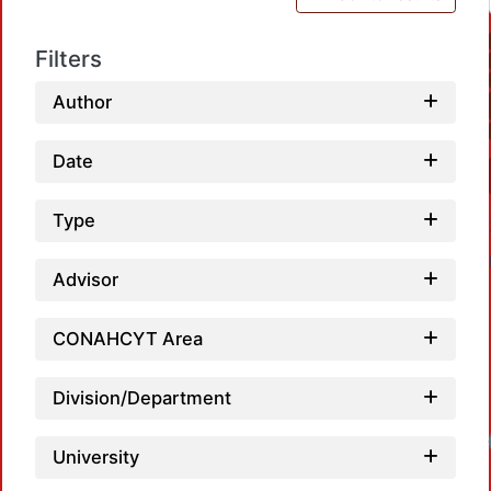
Filters
Author
Date
Type
Advisor
CONAHCYT Area
Division/Department
Loadin
University