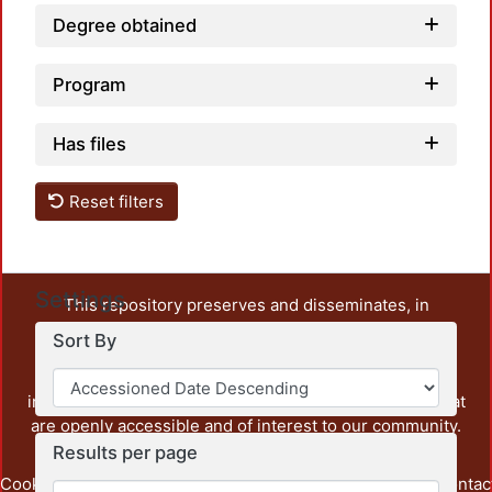
Degree obtained
Program
Has files
Reset filters
Settings
This repository preserves and disseminates, in
unrestricted open access, the teaching and research
Sort By
output of UAM Azcapotzalco. It also includes some
administrative and graphic documents from the
institution, as well as content from other institutions that
are openly accessible and of interest to our community.
Results per page
Cookie
Privacy
End User
Send
footer.link.contac