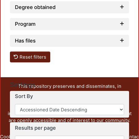
Degree obtained
Program
Has files
Reset filters
Settings
This repository preserves and disseminates, in
unrestricted open access, the teaching and research
Sort By
output of UAM Azcapotzalco. It also includes some
administrative and graphic documents from the
institution, as well as content from other institutions that
are openly accessible and of interest to our community.
Results per page
Cookie
Privacy
End User
Send
footer.link.contac