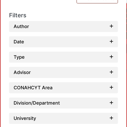
Filters
Author
Date
Type
Advisor
CONAHCYT Area
Division/Department
Loa
University