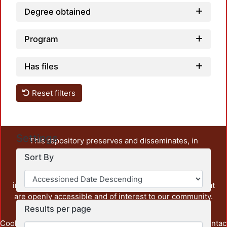
Degree obtained
Program
Has files
Reset filters
Settings
This repository preserves and disseminates, in
unrestricted open access, the teaching and research
Sort By
output of UAM Azcapotzalco. It also includes some
administrative and graphic documents from the
institution, as well as content from other institutions that
are openly accessible and of interest to our community.
Results per page
Cookie
Privacy
End User
Send
footer.link.contac