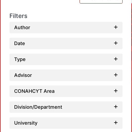
Filters
Author
Date
Type
Advisor
CONAHCYT Area
Division/Department
Load
University