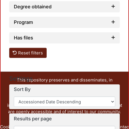
Degree obtained
Program
Has files
Reset filters
Settings
This repository preserves and disseminates, in
unrestricted open access, the teaching and research
Sort By
output of UAM Azcapotzalco. It also includes some
administrative and graphic documents from the
institution, as well as content from other institutions that
are openly accessible and of interest to our community.
Results per page
Cookie
Privacy
End User
Send
footer.link.contac