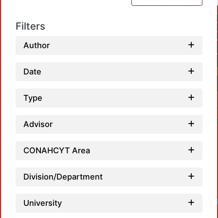
Filters
Author
Date
Type
Advisor
CONAHCYT Area
Division/Department
Loadi
University