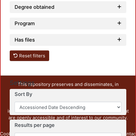
Degree obtained
Program
Has files
Reset filters
Settings
This repository preserves and disseminates, in
unrestricted open access, the teaching and research
Sort By
output of UAM Azcapotzalco. It also includes some
administrative and graphic documents from the
institution, as well as content from other institutions that
are openly accessible and of interest to our community.
Results per page
Cookie
Privacy
End User
Send
footer.link.contac