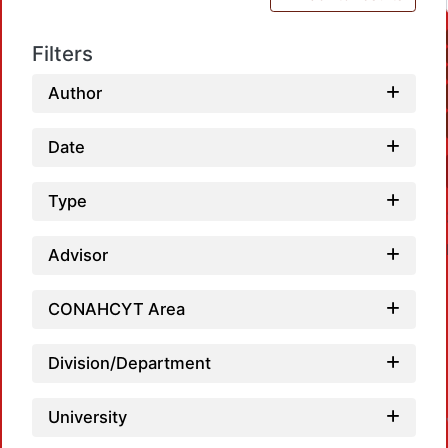
Filters
Author
Date
Type
Advisor
CONAHCYT Area
Division/Department
Loa
University